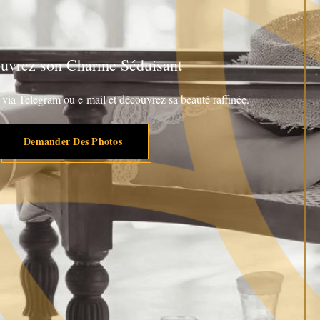
uvrez son Charme Séduisant
ia Telegram ou e-mail et découvrez sa beauté raffinée.
Demander Des Photos