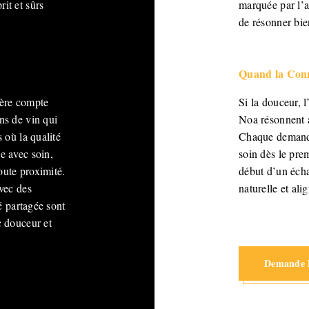
it et sûrs
marquée par l’a
de résonner bie
Quand la Conn
hère compte
Si la douceur, 
ns de vin qui
Noa résonnent a
 où la qualité
Chaque demande 
e avec soin,
soin dès le pre
oute proximité.
début d’un écha
avec des
naturelle et ali
té partagée sont
c douceur et
Demande D