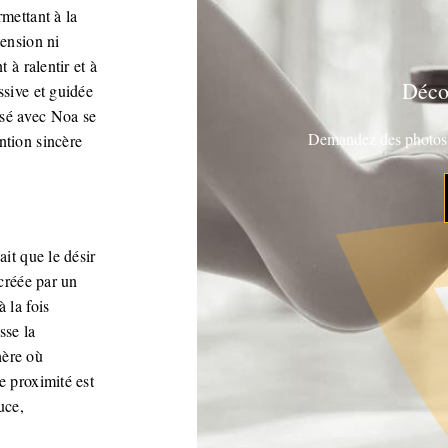
rmettant à la
tension ni
 à ralentir et à
Déco
ssive et guidée
ssé avec Noa se
Demandez des photos v
ntion sincère
ait que le désir
 créée par un
 la fois
sse la
hère où
e proximité est
uce,