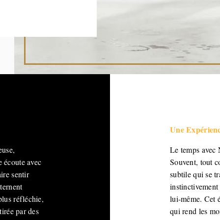
Une Expérienc
euse,
Le temps avec N
e écoute avec
Souvent, tout c
ire sentir
subtile qui se 
lternent
instinctivement 
lus réfléchie,
lui-même. Cet é
tirée par des
qui rend les m