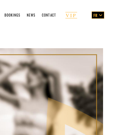
VIP
BOOKINGS
NEWS
CONTACT
FR
ng Form
emen's Guide
ces