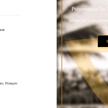
Présentation De
Intrigué par sa descripti
via
aine
is, Français