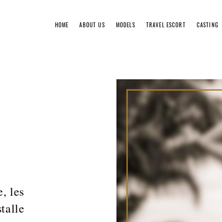
HOME
ABOUT US
MODELS
TRAVEL ESCORT
CASTING
Booki
Rates
Gentl
Servi
, les
talle