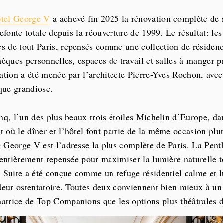
tel George V
a achevé fin 2025 la rénovation complète de 
refonte totale depuis la réouverture de 1999. Le résultat: le
 de tout Paris, repensés comme une collection de résidenc
thèques personnelles, espaces de travail et salles à manger 
vation a été menée par l’architecte Pierre-Yves Rochon, ave
 que grandiose.
inq, l’un des plus beaux trois étoiles Michelin d’Europe, da
 où le dîner et l’hôtel font partie de la même occasion plut
 George V est l’adresse la plus complète de Paris. La Pent
 entièrement repensée pour maximiser la lumière naturelle t
n Suite a été conçue comme un refuge résidentiel calme et 
ndeur ostentatoire. Toutes deux conviennent bien mieux à un
trice de Top Companions que les options plus théâtrales de