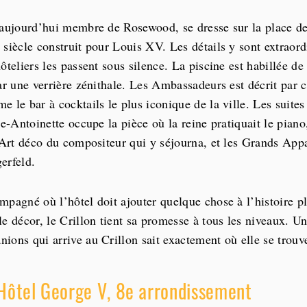
 aujourd’hui membre de Rosewood, se dresse sur la place d
siècle construit pour Louis XV. Les détails y sont extraordi
ôteliers les passent sous silence. La piscine est habillée de
par une verrière zénithale. Les Ambassadeurs est décrit par 
 le bar à cocktails le plus iconique de la ville. Les suites
ie-Antoinette occupe la pièce où la reine pratiquait le piano
e Art déco du compositeur qui y séjourna, et les Grands App
erfeld.
mpagné où l’hôtel doit ajouter quelque chose à l’histoire p
le décor, le Crillon tient sa promesse à tous les niveaux. U
ons qui arrive au Crillon sait exactement où elle se trouv
Hôtel George V, 8e arrondissement