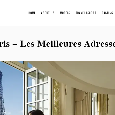
HOME
ABOUT US
MODELS
TRAVEL ESCORT
CASTING
Booki
ris – Les Meilleures Adress
Rates
Gentl
Servi