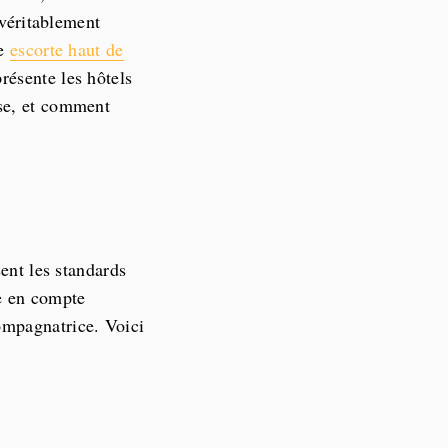
 véritablement
ne
escorte haut de
résente les hôtels
sse, et comment
sent les standards
le en compte
ompagnatrice. Voici