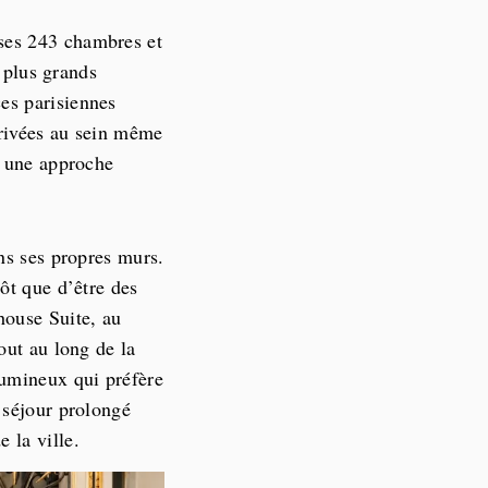
ses 243 chambres et
s plus grands
es parisiennes
privées au sein même
c une approche
ns ses propres murs.
ôt que d’être des
house Suite, au
out au long de la
lumineux qui préfère
 séjour prolongé
 la ville.