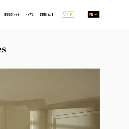
VIP
BOOKINGS
NEWS
CONTACT
FR
ng Form
es
emen's Guide
ces