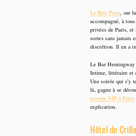
Le Ritz Paris
, sur l
accompagné, à tous l
privées de Paris, et
sortes sans jamais e
discrétion. Il en a 
Le Bar Hemingway du
Intime, littéraire e
Une soirée qui s’y t
là, gagne à se déro
escorte VIP à Paris
explication.
Hôtel de Crill